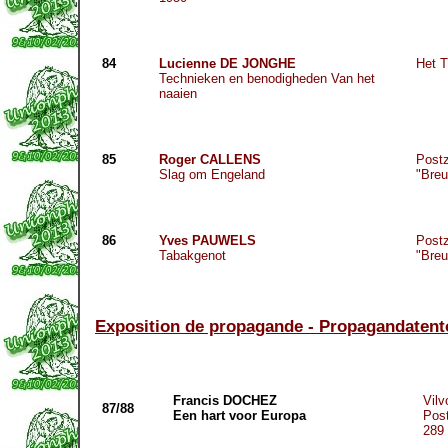
84
Lucienne DE JONGHE
Het 
Technieken en benodigheden Van het
naaien
85
Roger CALLENS
Postz
Slag om Engeland
"Breu
86
Yves PAUWELS
Postz
Tabakgenot
"Breu
Exposition de propagande - Propagandatent
Francis DOCHEZ
Vilv
87/88
Een hart voor Europa
Pos
289