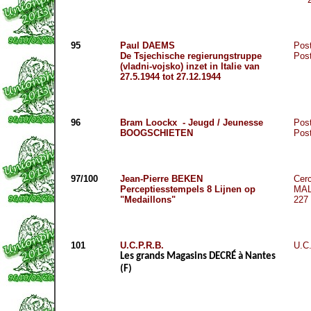
95
Paul DAEMS
Post
De Tsjechische regierungstruppe
Post
(vladni-vojsko) inzet in Italie van
27.5.1944 tot 27.12.1944
96
Bram Loockx - Jeugd / Jeunesse
Post
BOOGSCHIETEN
Post
97/100
Jean-Pierre BEKEN
Cerc
Perceptiesstempels 8 Lijnen op
MA
"Medaillons"
227
101
U.C.P.R.B.
U.C
Les grands Magasins DECRÉ à Nantes
(F)