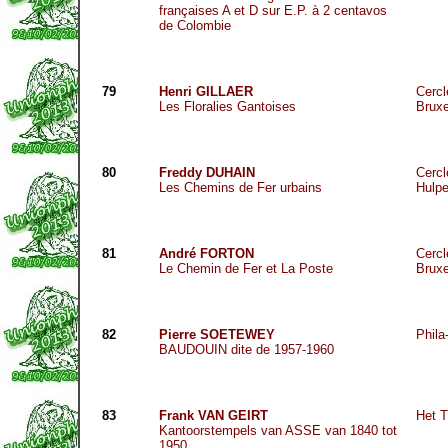
françaises A et D sur E.P. à 2 centavos
de Colombie
79
Henri GILLAER
Cercl
Les Floralies Gantoises
Brux
80
Freddy DUHAIN
Cercl
Les Chemins de Fer urbains
Hulp
81
André FORTON
Cercl
Le Chemin de Fer et La Poste
Bruxe
82
Pierre SOETEWEY
Phila
BAUDOUIN
dite
de 1957-1960
83
Frank VAN GEIRT
Het 
Kantoorstempels van ASSE van 1840 tot
1950