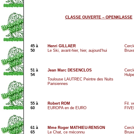
CLASSE OUVERTE – OPENKLASSE
45 à
Henri GILLAER
Cercl
50
Le Ski, avant-hier, hier, aujourd‘hui
Brux
51 à
Jean Marc DESENCLOS
Cercl
54
Hulp
Toulouse LAUTREC Peintre des Nuits
Parisiennes
55 à
Robert ROM
Fil. 
60
EUROPA en de EURO
FIVE
61 à
Mme Roger MATHIEU-RENSON
Cercl
65
Le Chat, ce méconnu
Brux