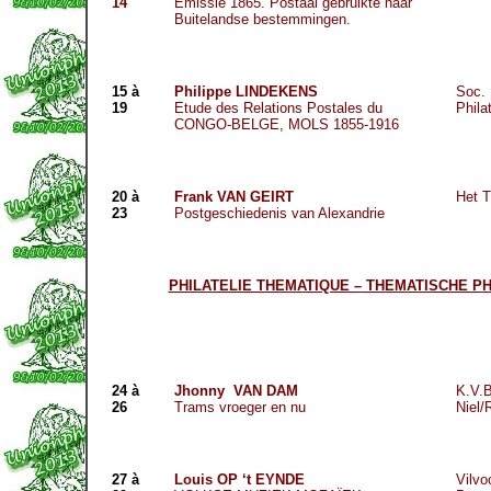
14
Emissie 1865. Postaal gebruikte naar
Buitelandse bestemmingen.
15 à
Philippe LINDEKENS
Soc. 
19
Etude des Relations Postales du
Phila
CONGO-BELGE,
M
OLS 1855-1916
20 à
Frank VAN GEIRT
Het 
23
Postgeschiedenis van Alexandrie
PHILATELIE THEMATIQUE – THEMATISCHE PH
24 à
Jhonny
VAN DAM
K.V.B
26
Trams vroeger en nu
Niel/
27 à
Louis OP ‘t EYNDE
Vilvo