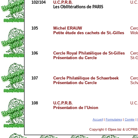
102/104
U.C.P.R.B.
U.C
Les Oblitérations de PARIS
105
Michel ERAUW
Cerc
Petite étude des cachets de St.-Gilles
Wol
106
Cercle Royal Philatélique de St-Gilles
Cerc
Présentation du Cercle
St-G
107
Cercle Philatélique de Schaerbeek
Cerc
Présentation du Cercle
Sch
108
U.C.P.R.B.
U.C
Présentation de l’Union
Accueil
|
Formulaires
|
Comite
|
Copyright © Elpee.biz & UCPRB 