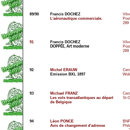
89/90
Francis DOCHEZ
Vilv
L'aéronautique commerciale.
Pos
289
91
Francis DOCHEZ
Vilv
Pos
DOPPÉE, Art moderne
289
92
Michel ERAUW
Cerc
Emission BXL 1897
Wol
93
Michael FRANZ
Cerc
Les vols transatlantiques au départ
St-G
de Belgique
94
Léon PONCE
BNP
Avis de changement d'adresse
Phil