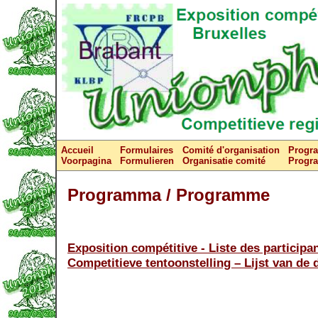
Accueil
Formulaires
Comité d'organisation
Progr
Voorpagina
Formulieren
Organisatie comité
Progr
Programma / Programme
Exposition compétitive - Liste des participa
Competitieve tentoonstelling – Lijst van de