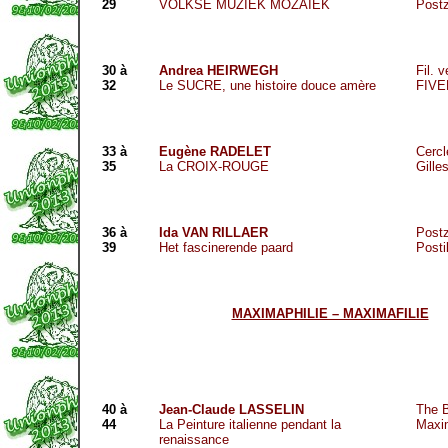
29
VOLKSE MUZIEK MOZAÏEK
Postz
30 à
Andrea HEIRWEGH
Fil. 
32
Le SUCRE
, une histoire douce amère
FIVE
33 à
Eugène RADELET
Cercl
35
La CROIX-ROUGE
Gille
36 à
Ida VAN RILLAER
Postz
39
Het fascinerende paard
Posti
MAXIMAPHILIE – MAXIMAFILIE
40 à
Jean-Claude LASSELIN
The B
44
La Peinture italienne pendant la
Maxi
renaissance