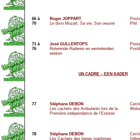
66 à
Roger JOPPART
Postz
70
Le divin Mozart, Sa vie, Son oeuvre
Phil.
71 à
José GULLENTOPS
Postz
76
Roterende Raderen en wentelenden
Posti
wieken
UN CADRE – EEN KADER
77
Stéphane DEBON
Cercl
Les cachets des Ambulants lors de la
Wolu
Première indépendance de l’Estonie
78
Stéphane DEBON
Cercl
Les Cachets des lignes maritimes
Gille