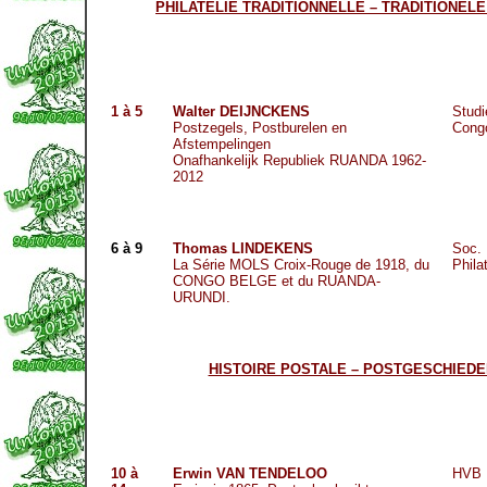
PHILATELIE TRADITIONNELLE – TRADITIONELE
1 à 5
Walter DEIJNCKENS
Studi
Postzegels, Postburelen en
Con
Afstempelingen
Onafhankelijk Republiek RUANDA 1962-
2012
6 à 9
Thomas LINDEKENS
Soc. 
La Série MOLS Croix-Rouge de 1918, du
Phila
CONGO BELGE et du RUANDA-
URUNDI.
HISTOIRE POSTALE – POSTGESCHIEDE
10 à
Erwin VAN TENDELOO
HVB 