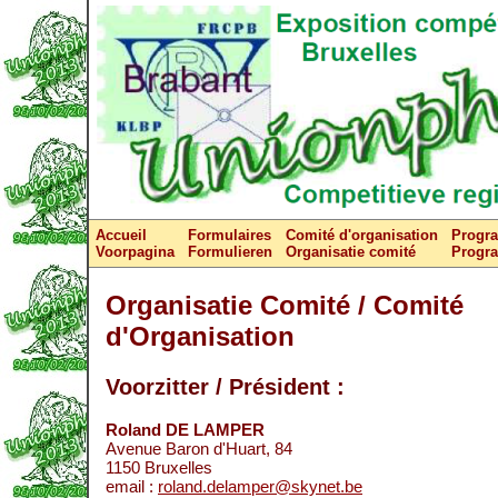
Accueil
Formulaires
Comité d'organisation
Progr
Voorpagina
Formulieren
Organisatie comité
Progr
Organisatie Comité / Comité
d'Organisation
Voorzitter / Président :
Roland DE LAMPER
Avenue Baron d'Huart, 84
1150 Bruxelles
email :
roland.delamper@skynet.be