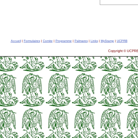
Accueil
|
Formulaires
|
Comite
|
Programme
|
Palmares
|
Links
|
MyStamp
|
UCPRB
Copyright © UCPRB 