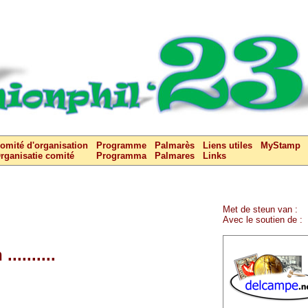
omité d'organisation
Programme
Palmarès
Liens utiles
MyStamp
rganisatie comité
Programma
Palmares
Links
Met de steun van :
Avec le soutien de :
.........