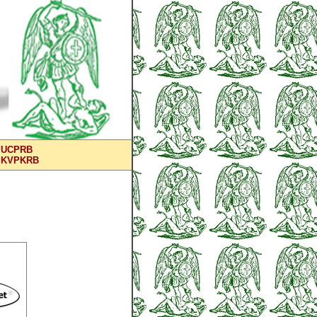
UCPRB
KVPKRB