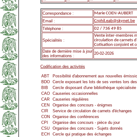
Correspondance :
Marie COEN-AUBERT
Email :
Crphil.eab@skynet.be
Téléphone :
02 / 736 49 85
Vente inter-membres m
Spécialités :
circulation de carnets 
Cotisation conjoint et 
Date de dernière mise à jour
20-02-2026
des informations :
Codification des activités
ABT
Possibilité d'abonnement aux nouvelles émissi
BDO
Cercle exposant les lots de ses ventes lors de
BIB
Cercle disposant d'une bibliothèque spécialisée
CAO
Causeries occasionnelles
CAR
Causeries régulières
CEN
Organise des concours - énigmes
CIR
Service de circulation de carnets d'échanges
CON
Organise des conférences
CPI
Organise des concours - pièce du jour
CSU
Organise des concours - Sujets donnés
ECH
Cercle qui pratique des échanges