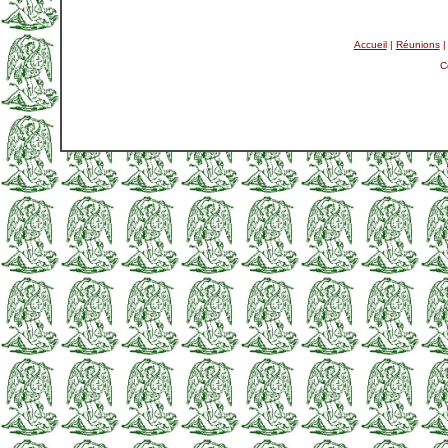
Accueil
|
Réunions
C