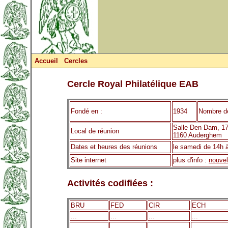
Accueil
Cercles
Cercle Royal Philatélique EAB
Fondé en :
1934
Nombre d
Salle Den Dam, 1
Local de réunion
1160 Auderghem
Dates et heures des réunions
le samedi de 14h 
Site internet
plus d'info :
nouvel
Activités codifiées :
BRU
FED
CIR
ECH
...
...
...
...
...
...
...
...