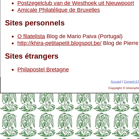
Postzegelclub van de Westhoek uit Nieuwpoort
Amicale Philatélique de Bruxelles
Sites personnels
O filatelista
Blog de Mario Paiva (Portugal)
http://khira-petitapetit.blogspot.be/
Blog de Pierre
Sites étrangers
Philapostel Bretagne
Accueil
|
Conseil d'
Copyright © Unionphil