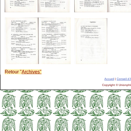
Retour "
Archives"
Accueil
|
Conseil d'
Copyright © Unionphil